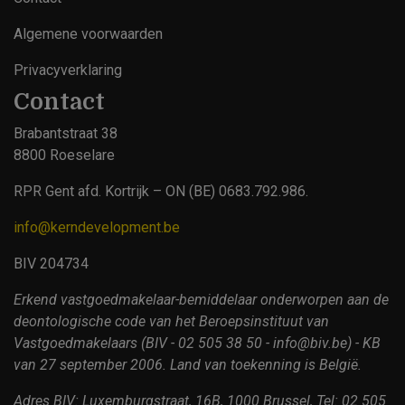
Footer
Algemene voorwaarden
Privacyverklaring
Contact
Brabantstraat 38
8800 Roeselare
RPR Gent afd. Kortrijk – ON (BE) 0683.792.986.
info@kerndevelopment.be
BIV 204734
Erkend vastgoedmakelaar-bemiddelaar onderworpen aan de
deontologische code van het Beroepsinstituut van
Vastgoedmakelaars (BIV - 02 505 38 50 - info@biv.be) - KB
van 27 september 2006. Land van toekenning is België.
Adres BIV: Luxemburgstraat, 16B, 1000 Brussel, Tel: 02 505