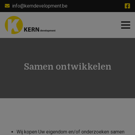
Skip
info@kerndevelopment.be
to
main
content
Samen ontwikkelen
Wij kopen Uw eigendom en/of onderzoeken samen