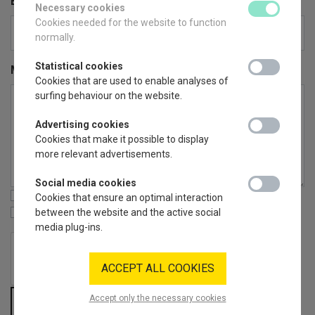
Email
Necessary cookies
necessary_coo
Cookies needed for the website to function
normally.
Statistical cookies
statistical_coo
Message
Cookies that are used to enable analyses of
surfing behaviour on the website.
Advertising cookies
advertising_co
Cookies that make it possible to display
more relevant advertisements.
Social media cookies
social_media_
Privacy
Cookies that ensure an optimal interaction
Newsletter
between the website and the active social
media plug-ins.
ACCEPT ALL COOKIES
Accept only the necessary cookies
SEND MESSAGE