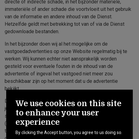
directe of indirecte schade, in het bijzonder materiële,
immateriële of ander schade die voortvloeit uit het gebruik
van de informatie en andere inhoud van de Dienst.
Hetzelfde geldt met betrekking tot van of via de Dienst
gedownloade bestanden.
In het bijzonder doen wij al het mogelijke om de
vastgoedadvertenties op onze Website regelmatig bij te
werken. Wij kunnen echter niet aansprakelijk worden
gesteld voor eventuele fouten in de inhoud van de
advertentie of ingeval het vastgoed niet meer zou
beschikbaar zijn op het moment dat u de advertentie
bekijkt.
De advertentie vormt in geen geval een aanbieding in de
We use cookies on this site
juridische zin van het woord. Wij raden u bijgevolg ten
to enhance your user
stelligste aan om, voordat u een beslissing neemt
experience
(aankoop, huur,...) omtrent het vastgoed, contact met ons op
te nemen om persoonlijk te controleren of de informatie en
By clicking the Accept button, you agree to us doing so.
de beschikbaarheid van het vastgoed correct en up-to-date