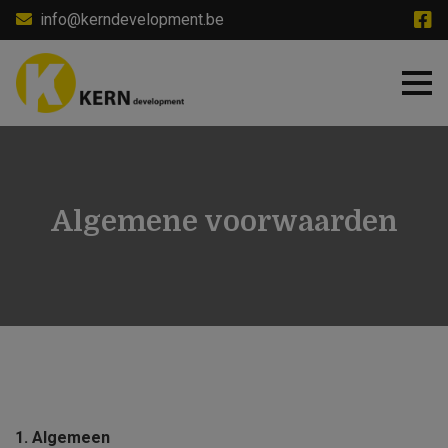
Skip
info@kerndevelopment.be
to
main
content
Algemene voorwaarden
1. Algemeen