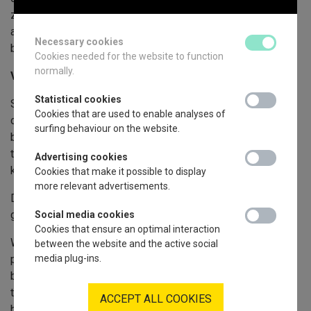
zijn. De informatie op onze Website is altijd van voorlopige
aard en moet altijd door ons worden bevestigd, in het
Necessary cookies
necessary_coo
bijzonder maar niet uitsluitend wat de vraagprijs betreft.
Cookies needed for the website to function
normally.
Verwerking van persoonsgegevens
Statistical cookies
statistical_coo
Sommige functionaliteiten van onze Dienst kunnen
Cookies that are used to enable analyses of
onderworpen zijn aan de voorafgaande opgave van
surfing behaviour on the website.
bepaalde persoonsgegevens; dit teneinde een vlot contact
te kunnen garanderen en/of u de correcte informatie te
Advertising cookies
advertising_co
kunnen bezorgen.
Cookies that make it possible to display
more relevant advertisements.
De gebruiker die de persoonsgegevens meedeelt,
garandeert Ons dat deze correct zijn.
Social media cookies
social_media_
Cookies that ensure an optimal interaction
Wij respecteren de wetgeving m.b.t. de verwerking van
between the website and the active social
persoonsgegevens. De persoonlijke gegevens worden
media plug-ins.
bijgehouden in de centrale databank van
KERN
teneinde de
taken zoals haar toevertrouwd tot een goed einde te
ACCEPT ALL COOKIES
brengen. Op eenvoudig schriftelijk verzoek, gericht aan