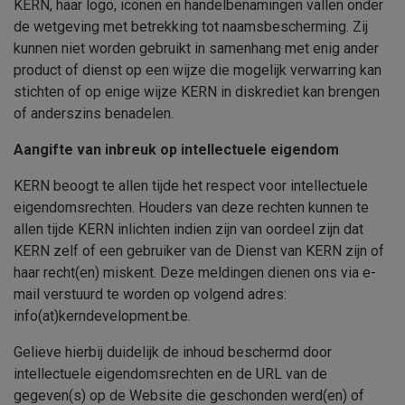
KERN
, haar logo, iconen en handelbenamingen vallen onder
de wetgeving met betrekking tot naamsbescherming. Zij
kunnen niet worden gebruikt in samenhang met enig ander
product of dienst op een wijze die mogelijk verwarring kan
stichten of op enige wijze
KERN
in diskrediet kan brengen
of anderszins benadelen.
Aangifte van inbreuk op intellectuele eigendom
KERN
beoogt te allen tijde het respect voor intellectuele
eigendomsrechten. Houders van deze rechten kunnen te
allen tijde
KERN
inlichten indien zijn van oordeel zijn dat
KERN
zelf of een gebruiker van de Dienst van
KERN
zijn of
haar recht(en) miskent. Deze meldingen dienen ons via e-
mail verstuurd te worden op volgend adres:
info(at)kerndevelopment.be
.
Gelieve hierbij duidelijk de inhoud beschermd door
intellectuele eigendomsrechten en de URL van de
gegeven(s) op de Website die geschonden werd(en) of