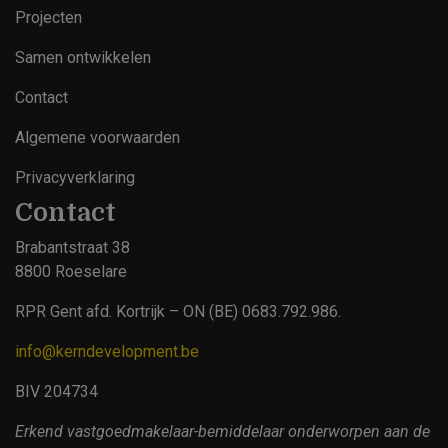
Projecten
Samen ontwikkelen
Contact
Footer
Algemene voorwaarden
Privacyverklaring
Contact
Brabantstraat 38
8800 Roeselare
RPR Gent afd. Kortrijk – ON (BE) 0683.792.986.
info@kerndevelopment.be
BIV 204734
Erkend vastgoedmakelaar-bemiddelaar onderworpen aan de