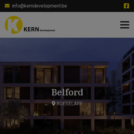
Skip
info@kerndevelopment.be
to
main
content
Belford
ROESELARE